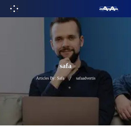
safa
Articles By: Safa
safaadvertis