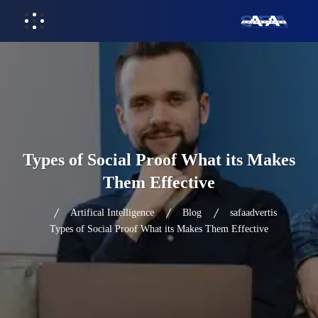
Types of Social Proof What its Makes
Them Effective
Artifical Intelligence
Blog
safaadvertis
Types of Social Proof What its Makes Them Effective