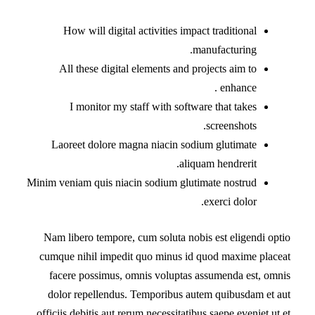
How will digital activities impact traditional
manufacturing.
All these digital elements and projects aim to
enhance .
I monitor my staff with software that takes
screenshots.
Laoreet dolore magna niacin sodium glutimate
aliquam hendrerit.
Minim veniam quis niacin sodium glutimate nostrud
exerci dolor.
Nam libero tempore, cum soluta nobis est eligendi optio
cumque nihil impedit quo minus id quod maxime placeat
facere possimus, omnis voluptas assumenda est, omnis
dolor repellendus. Temporibus autem quibusdam et aut
officiis debitis aut rerum necessitatibus saepe eveniet ut et