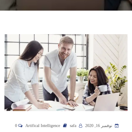
نوفمبر 16, 2020
safa
Artifical Intelligence
0