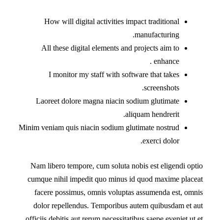
How will digital activities impact traditional
manufacturing.
All these digital elements and projects aim to
enhance .
I monitor my staff with software that takes
screenshots.
Laoreet dolore magna niacin sodium glutimate
aliquam hendrerit.
Minim veniam quis niacin sodium glutimate nostrud
exerci dolor.
Nam libero tempore, cum soluta nobis est eligendi optio
cumque nihil impedit quo minus id quod maxime placeat
facere possimus, omnis voluptas assumenda est, omnis
dolor repellendus. Temporibus autem quibusdam et aut
officiis debitis aut rerum necessitatibus saepe eveniet ut et