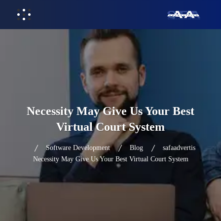
Necessity May Give Us Your Best
Virtual Court System
Software Development
Blog
safaadvertis
Necessity May Give Us Your Best Virtual Court System