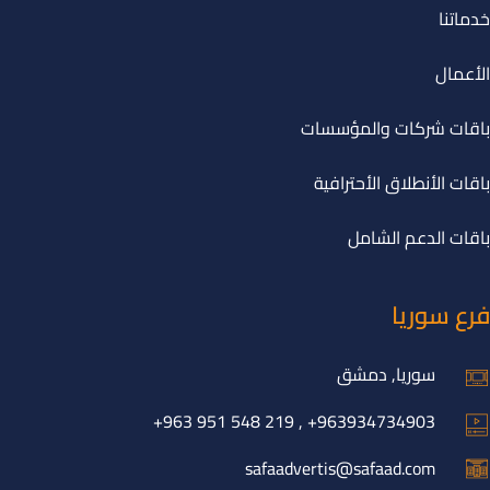
خدماتنا
الأعمال
باقات شركات والمؤسسات
باقات الأنطلاق الأحترافية
باقات الدعم الشامل
فرع سوريا
سوريا, دمشق
963934734903+ , 219 548 951 963+
safaadvertis@safaad.com