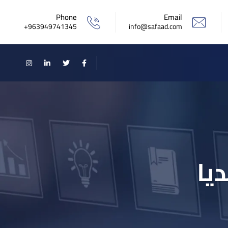
Phone
Email
963949741345+
info@safaad.com
يا