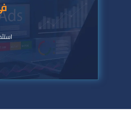
في
استثم